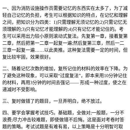
一、因为消防设施操作员需要记忆的东西实在太多了，为了减
轻自己记忆的负担，考生可以根据知识的特点，在记忆和理解
之间，把知识分为四类：1)只需理解无须记忆的;2)只需记忆无
须理解的;3)只有记忆才能理解的;4)只有记忆才能记住的。考
生可以采用出力较小原则滚动式复法。先复第一章，接着复第
二章，然后把第一二章一起复一遍;然后复第三章，然后一二
三章一起复一遍……以此类推。这种复法需要一定的时间，但
复比较牢固，效果很好。
二、随着记忆次数的增加，复所记住的材料的效率在下降。为
了避免这种现象，可以采取“过度复法”，即本来用10分钟记住
的材料，再用3分钟的时间去强记—— 形成一种过度，使之在
递减时不受影响。
三、复时做错了的题目，一旦弄明白，绝不放过。
四、要学会掌握考试技巧。基础题，全做对;一般题，一分不
浪费;尽力冲击较难题，即使做错不后悔。这是面对考卷时答
题的策略。考试试题是有难有易，以上策略是十分明智可取