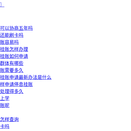
期〗
可以协商五年吗
还能刷卡吗
账容易吗
挂账怎样办理
挂账如何申请
群体有哪些
账需要多久
挂账申请最新办法是什么
样申请停息挂账
处理得多久
上学
账呢
怎样查询
卡吗