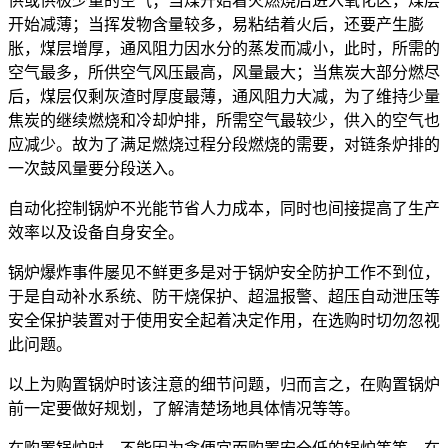
供或供极少量的空气；当煤开始着火燃烧后进入氧化区，煤层
开始减薄；当挥发物含量较多，易粘结着火后，还要产生膨
胀，煤层增厚，通风阻力因水分的蒸发而减小，此时，所需的
空气最多，所供空气风压最高，风量最大；当焦炭大部分燃尽
后，煤层仅剩灰渣时厚度最薄，通风阻力大减，为了维持少量
焦炭的继续燃烧和冷却炉排，所需空气最较少，供入的空气也
应减少。故为了满足燃烧过程分段燃烧的需要，对链条炉排的
一次鼓风量要分段送入。
自动化控制锅炉不光能节省人力成本，同时也间接提高了生产
效率以及设备自身安全。
锅炉爆炸事件屡见不鲜更多是对于锅炉安全防护工作不到位，
于是自动补水系统、防干烧保护、超温报警、超压自动泄压等
安全保护装置对于使用安全起着决定作用，在选购时切勿忽视
此问题。
以上为购置锅炉时该注意的细节问题，归而言之，在购置锅炉
前一定要做好规划，了解清楚场地具体情况等等。