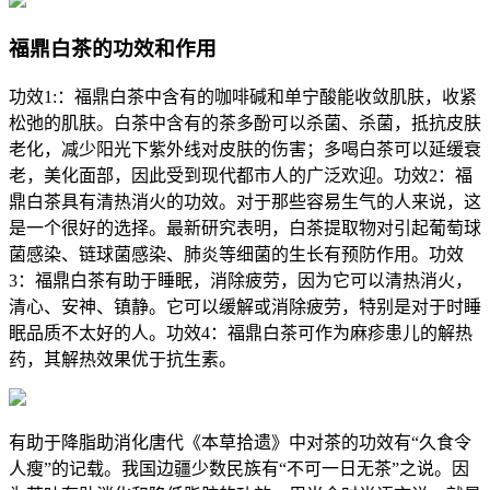
福鼎白茶的功效和作用
功效1:：福鼎白茶中含有的咖啡碱和单宁酸能收敛肌肤，收紧
松弛的肌肤。白茶中含有的茶多酚可以杀菌、杀菌，抵抗皮肤
老化，减少阳光下紫外线对皮肤的伤害；多喝白茶可以延缓衰
老，美化面部，因此受到现代都市人的广泛欢迎。功效2：福
鼎白茶具有清热消火的功效。对于那些容易生气的人来说，这
是一个很好的选择。最新研究表明，白茶提取物对引起葡萄球
菌感染、链球菌感染、肺炎等细菌的生长有预防作用。功效
3：福鼎白茶有助于睡眠，消除疲劳，因为它可以清热消火，
清心、安神、镇静。它可以缓解或消除疲劳，特别是对于时睡
眠品质不太好的人。功效4：福鼎白茶可作为麻疹患儿的解热
药，其解热效果优于抗生素。
有助于降脂助消化唐代《本草拾遗》中对茶的功效有“久食令
人瘦”的记载。我国边疆少数民族有“不可一日无茶”之说。因