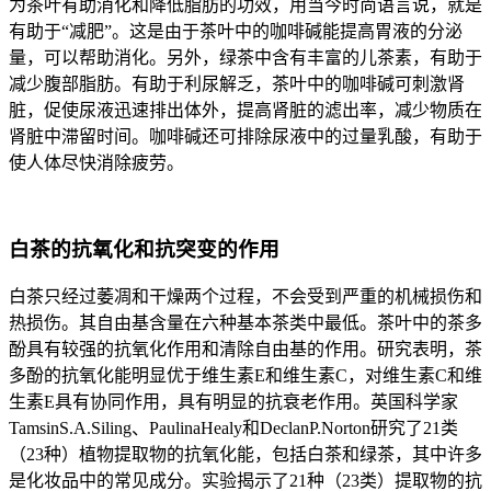
为茶叶有助消化和降低脂肪的功效，用当今时尚语言说，就是
有助于“减肥”。这是由于茶叶中的咖啡碱能提高胃液的分泌
量，可以帮助消化。另外，绿茶中含有丰富的儿茶素，有助于
减少腹部脂肪。有助于利尿解乏，茶叶中的咖啡碱可刺激肾
脏，促使尿液迅速排出体外，提高肾脏的滤出率，减少物质在
肾脏中滞留时间。咖啡碱还可排除尿液中的过量乳酸，有助于
使人体尽快消除疲劳。
白茶的抗氧化和抗突变的作用
白茶只经过萎凋和干燥两个过程，不会受到严重的机械损伤和
热损伤。其自由基含量在六种基本茶类中最低。茶叶中的茶多
酚具有较强的抗氧化作用和清除自由基的作用。研究表明，茶
多酚的抗氧化能明显优于维生素E和维生素C，对维生素C和维
生素E具有协同作用，具有明显的抗衰老作用。英国科学家
TamsinS.A.Siling、PaulinaHealy和DeclanP.Norton研究了21类
（23种）植物提取物的抗氧化能，包括白茶和绿茶，其中许多
是化妆品中的常见成分。实验揭示了21种（23类）提取物的抗