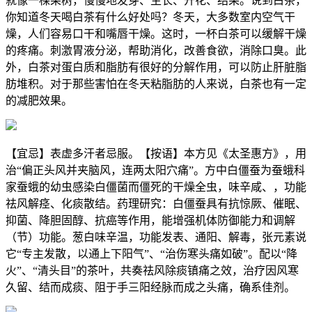
就像一棵果树，慢慢地发芽、生长、开花、结果。说到白茶，
你知道冬天喝白茶有什么好处吗？冬天，大多数室内空气干
燥，人们容易口干和嘴唇干燥。这时，一杯白茶可以缓解干燥
的疼痛。刺激胃液分泌，帮助消化，改善食欲，消除口臭。此
外，白茶对蛋白质和脂肪有很好的分解作用，可以防止肝脏脂
肪堆积。对于那些害怕在冬天粘脂肪的人来说，白茶也有一定
的减肥效果。
【宜忌】表虚多汗者忌服。【按语】本方见《太圣惠方》，用
治“偏正头风并夹脑风，连两太阳穴痛”。方中白僵蚕为蚕蛾科
家蚕蛾的幼虫感染白僵菌而僵死的干燥全虫，味辛咸、，功能
祛风解痉、化痰散结。药理研究：白僵蚕具有抗惊厥、催眠、
抑菌、降胆固醇、抗癌等作用，能增强机体防御能力和调解
（节）功能。葱白味辛温，功能发表、通阳、解毒，张元素说
它“专主发散，以通上下阳气”、“治伤寒头痛如破”。配以“降
火”、“清头目”的茶叶，共奏祛风除痰镇痛之效，治疗因风寒
久留、结而成痰、阻于手三阳经脉而成之头痛，确系佳剂。