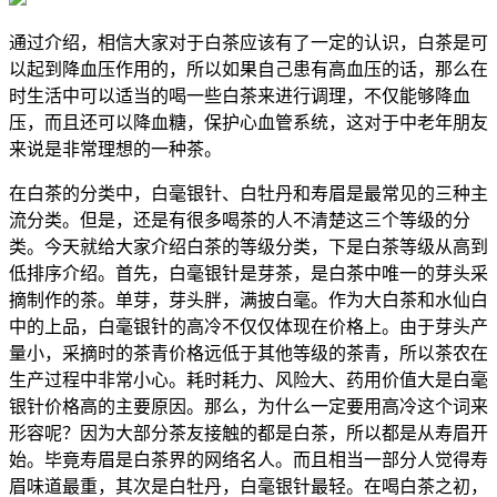
通过介绍，相信大家对于白茶应该有了一定的认识，白茶是可
以起到降血压作用的，所以如果自己患有高血压的话，那么在
时生活中可以适当的喝一些白茶来进行调理，不仅能够降血
压，而且还可以降血糖，保护心血管系统，这对于中老年朋友
来说是非常理想的一种茶。
在白茶的分类中，白毫银针、白牡丹和寿眉是最常见的三种主
流分类。但是，还是有很多喝茶的人不清楚这三个等级的分
类。今天就给大家介绍白茶的等级分类，下是白茶等级从高到
低排序介绍。首先，白毫银针是芽茶，是白茶中唯一的芽头采
摘制作的茶。单芽，芽头胖，满披白毫。作为大白茶和水仙白
中的上品，白毫银针的高冷不仅仅体现在价格上。由于芽头产
量小，采摘时的茶青价格远低于其他等级的茶青，所以茶农在
生产过程中非常小心。耗时耗力、风险大、药用价值大是白毫
银针价格高的主要原因。那么，为什么一定要用高冷这个词来
形容呢？因为大部分茶友接触的都是白茶，所以都是从寿眉开
始。毕竟寿眉是白茶界的网络名人。而且相当一部分人觉得寿
眉味道最重，其次是白牡丹，白毫银针最轻。在喝白茶之初，