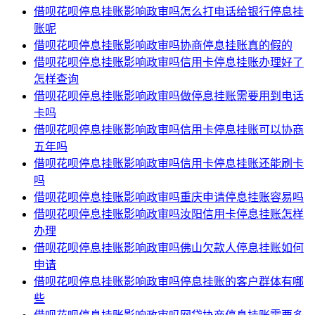
借呗花呗停息挂账影响政审吗怎么打电话给银行停息挂
账呢
借呗花呗停息挂账影响政审吗协商停息挂账真的假的
借呗花呗停息挂账影响政审吗信用卡停息挂账办理好了
怎样查询
借呗花呗停息挂账影响政审吗做停息挂账需要用到电话
卡吗
借呗花呗停息挂账影响政审吗信用卡停息挂账可以协商
五年吗
借呗花呗停息挂账影响政审吗信用卡停息挂账还能刷卡
吗
借呗花呗停息挂账影响政审吗重庆申请停息挂账容易吗
借呗花呗停息挂账影响政审吗汝阳信用卡停息挂账怎样
办理
借呗花呗停息挂账影响政审吗佛山欠款人停息挂账如何
申请
借呗花呗停息挂账影响政审吗停息挂账的客户群体有哪
些