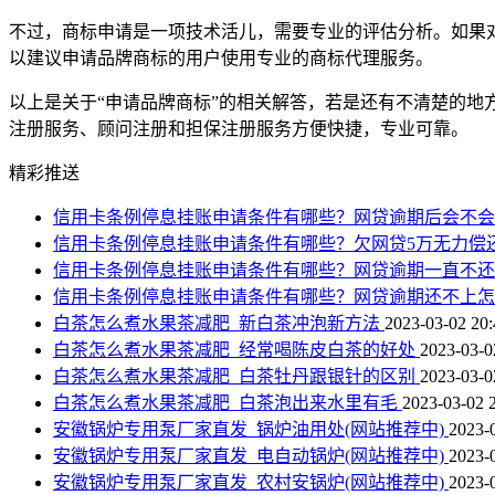
不过，商标申请是一项技术活儿，需要专业的评估分析。如果
以建议申请品牌商标的用户使用专业的商标代理服务。
以上是关于“申请品牌商标”的相关解答，若是还有不清楚的
注册服务、顾问注册和担保注册服务方便快捷，专业可靠。
精彩推送
信用卡条例停息挂账申请条件有哪些？网贷逾期后会不
信用卡条例停息挂账申请条件有哪些？欠网贷5万无力偿
信用卡条例停息挂账申请条件有哪些？网贷逾期一直不
信用卡条例停息挂账申请条件有哪些？网贷逾期还不上
白茶怎么煮水果茶减肥_新白茶冲泡新方法
2023-03-02 20:
白茶怎么煮水果茶减肥_经常喝陈皮白茶的好处
2023-03-0
白茶怎么煮水果茶减肥_白茶牡丹跟银针的区别
2023-03-0
白茶怎么煮水果茶减肥_白茶泡出来水里有毛
2023-03-02 
安徽锅炉专用泵厂家直发_锅炉油用处(网站推荐中)
2023-
安徽锅炉专用泵厂家直发_电自动锅炉(网站推荐中)
2023-
安徽锅炉专用泵厂家直发_农村安锅炉(网站推荐中)
2023-