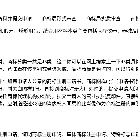
资料并提交申请——商标局形式审查——商标局实质审查——商
眼和假牙，矫形用品，缝合用材料本类主要包括医疗仪器、器械及
，商标分类一共是45类，这个你可以在网上搜索上一下45类
标，意味着在该类别或者该领域，品牌商标是独占的，可以得到
：加盖申请人公章的商标注册申请书。商标图样6张（申请书背
5张，附黑白图样1张。直接到商标注册大厅办理的，提交申请人
委托商标代理机构办理的，提交申请人的营业执照复印件。直接
像，应附送经过公证的肖像权人同意将此肖像作为商标注册的声
注册申请、证明商标注册申请、集体商标注册申请、特殊标志申