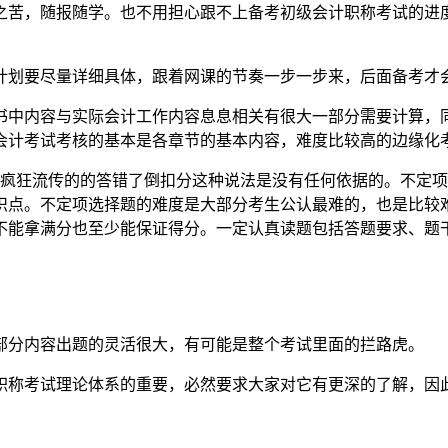
之苦，随报随学。也不用担心跟不上备考初级会计职称考试的进
计划要尽量详细具体，跟着网课的节奏一步一步来，后面备考才
书中内容与实际会计工作内容息息相关有很大一部分需要计算，
会计考试考核的基本是各章节的基本内容，难度比较高的边缘化
上疯狂流传的的答错了倒扣分这种说法是没有任何依据的。不定
识点。不定项选择题的难度是大部分考生公认最难的，也是比较
不能拿满分也至少能保证得分。一定认真读题包括答题要求、题
部分内容出题的灵活很大，有可能是整个考试里面的拦路虎。
职称考试理论体系的重要，必然要求大家对它有更深的了解，因