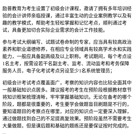
励普教育为考生设置了初级会计课程，邀请了拥有多年培训经
验的会计讲师亲临授课，通过丰富生动的企业案例教学以及有
趣的教学模式，帮助考生轻松掌握和记忆考点，顺利通过考
试，具备更加切合实际企业需求的会计工作技能。
参与考试大纲编写、试题试卷命制的专家，应当具有较高政治
素养和职业道德修养，在相应专业领域具有较高学术水和实践
能力，一般应具备副高级及以上职称。考试期间，每个考点设
1名主考，按需设若干名副主考、监考、流动监考和考务保障
服务人员，电子化考试考点另设至少1名系统管理员；
初级会计考试考点覆盖面广，考察的知识内容也比较全面其中
一般基础知识点居多。建议报考的考生在预阶段根据教材章节
将知识框架梳理清晰，牢牢掌握基础知识。无论在备考的哪个
阶段，题都是很重要的，考生要学会做题盲目刷题是不行的，
要知道题目的考察点在哪里，对应的知识点一定要深入理解，
通过做题找到自己的不足提高复效果。预阶段虽然不需要考生
大量做题，但是课后题和基础的题练还是要保证按时完成的。