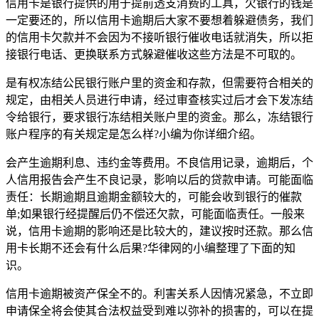
信用卡是银行提供的用于提前透支消费的工具，欠银行的钱是
一定要还的，所以信用卡逾期后大家不要想着躲避债务，我们
的信用卡欠款并不会因为不接听银行催收电话就消失，所以拒
接银行电话、更换联系方式躲避催收这些方法是不可取的。
是有权冻结公民银行账户里的资金和存款，但需要符合相关的
规定，由相关人员进行申请，经过审查核实过后才会下发冻结
令给银行，要求银行冻结相关账户里的资金。那么，冻结银行
账户程序的有关规定是怎么样?小编为你详细介绍。
会产生逾期利息、违约金等费用。不良信用记录，逾期后，个
人信用报告会产生不良记录，影响以后的贷款申请。可能面临
责任：长期逾期且逾期金额较大的，可能会收到银行的催款
单;如果银行经提醒后仍不偿还欠款，可能面临责任。一般来
说，信用卡逾期的影响还是比较大的，建议按时还款。那么信
用卡长期不还会有什么后果?华律网的小编整理了下面的知
识。
信用卡逾期被资产保全不的。利害关系人因情况紧急，不立即
申请保全将会使其合法权益受到难以弥补的损害的，可以在提