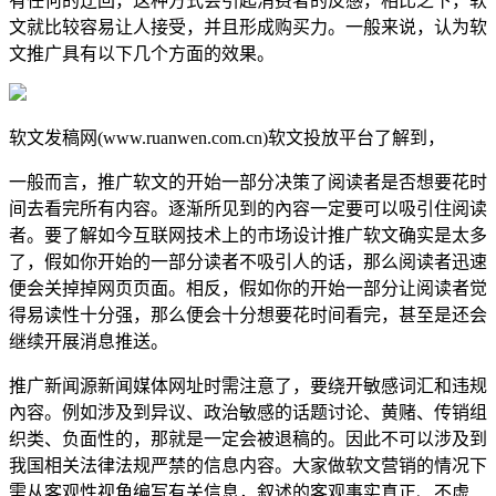
有任何的迂回，这种方式会引起消费者的反感，相比之下，软
文就比较容易让人接受，并且形成购买力。一般来说，认为软
文推广具有以下几个方面的效果。
软文发稿网(www.ruanwen.com.cn)软文投放平台了解到，
一般而言，推广软文的开始一部分决策了阅读者是否想要花时
间去看完所有内容。逐渐所见到的內容一定要可以吸引住阅读
者。要了解如今互联网技术上的市场设计推广软文确实是太多
了，假如你开始的一部分读者不吸引人的话，那么阅读者迅速
便会关掉掉网页页面。相反，假如你的开始一部分让阅读者觉
得易读性十分强，那么便会十分想要花时间看完，甚至是还会
继续开展消息推送。
推广新闻源新闻媒体网址时需注意了，要绕开敏感词汇和违规
內容。例如涉及到异议、政治敏感的话题讨论、黄赌、传销组
织类、负面性的，那就是一定会被退稿的。因此不可以涉及到
我国相关法律法规严禁的信息内容。大家做软文营销的情况下
需从客观性视角编写有关信息，叙述的客观事实真正、不虚