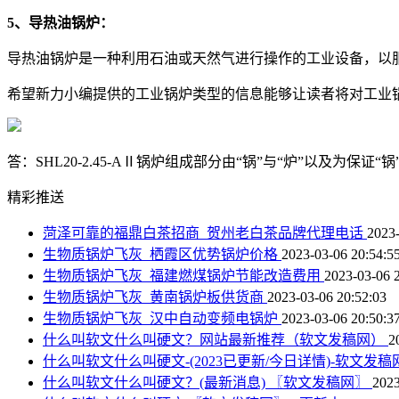
5、导热油锅炉：
导热油锅炉是一种利用石油或天然气进行操作的工业设备，以
希望新力小编提供的工业锅炉类型的信息能够让读者将对工业
答：SHL20-2.45-AⅡ锅炉组成部分由“锅”与“炉”以及为
精彩推送
菏泽可靠的福鼎白茶招商_贺州老白茶品牌代理电话
2023-
生物质锅炉飞灰_栖霞区优势锅炉价格
2023-03-06 20:54:5
生物质锅炉飞灰_福建燃煤锅炉节能改造费用
2023-03-06 
生物质锅炉飞灰_黄南锅炉板供货商
2023-03-06 20:52:03
生物质锅炉飞灰_汉中自动变频电锅炉
2023-03-06 20:50:3
什么叫软文什么叫硬文？网站最新推荐（软文发稿网）
2
什么叫软文什么叫硬文-(2023已更新/今日详情)-软文发稿
什么叫软文什么叫硬文？(最新消息) 〖软文发稿网〗
2023