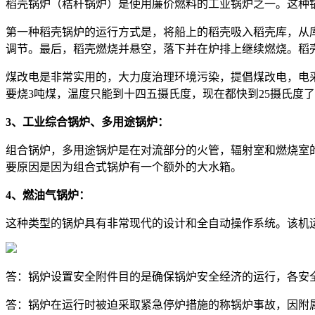
稻壳锅炉（秸秆锅炉）是使用廉价燃料的工业锅炉之一。这种
第一种稻壳锅炉的运行方式是，将船上的稻壳吸入稻壳库，从
调节。最后，稻壳燃烧并悬空，落下并在炉排上继续燃烧。稻
煤改电是非常实用的，大力度治理环境污染，提倡煤改电，电
要烧3吨煤，温度只能到十四五摄氏度，现在都快到25摄氏度
3、工业综合锅炉、多用途锅炉：
组合锅炉，多用途锅炉是在对流部分的火管，辐射室和燃烧室
要原因是因为组合式锅炉有一个额外的大水箱。
4、燃油气锅炉：
这种类型的锅炉具有非常现代的设计和全自动操作系统。该机
答：锅炉设置安全附件目的是确保锅炉安全经济的运行，各安
答：锅炉在运行时被迫采取紧急停炉措施的称锅炉事故，因附