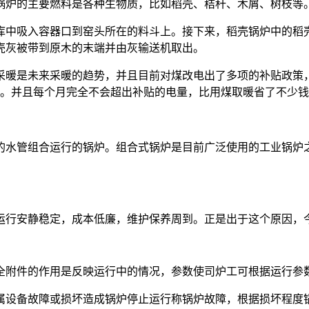
锅炉的主要燃料是各种生物质，比如稻壳、秸秆、木屑、树枝等
库中吸入容器口到窑头所在的料斗上。接下来，稻壳锅炉中的稻
壳灰被带到原木的末端并由灰输送机取出。
采暖是未来采暖的趋势，并且目前对煤改电出了多项的补贴政策
了。并且每个月完全不会超出补贴的电量，比用煤取暖省了不少
的水管组合运行的锅炉。组合式锅炉是目前广泛使用的工业锅炉
运行安静稳定，成本低廉，维护保养周到。正是出于这个原因，
全附件的作用是反映运行中的情况，参数使司炉工可根据运行参
属设备故障或损坏造成锅炉停止运行称锅炉故障，根据损坏程度