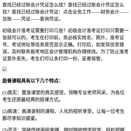
查找已经过账会计凭证怎么找？查找已经过账会计凭证怎么
找？查找已经过账会计凭证：点击业务工作——财务会计——
总账——凭证——查询凭证。
初级会计准考证需要打印几张？初级会计准考证打印只需要一
张就可以的，考生在打印前，务必核实姓名、照片、准考证
号、考试地址等信息是否显示正确。打印后，如发现信息错
误，及时联系报考地区会计管理机构办理修改。为了防止准考
证意外丢失，考生们可以多打印一份，妥善保管。
励普课程具有以下几个特点：
(1)真实：置身课堂的真实感受，领略专业老师风采，为各位
考生还原最经典的授课方式。
(2)高清：高清录制的课程，人化的视听享受，让每一位考生
都尽享知识盛宴。
(3)灵活：突破传统面授束缚，随时随地想学就学，轻松把握