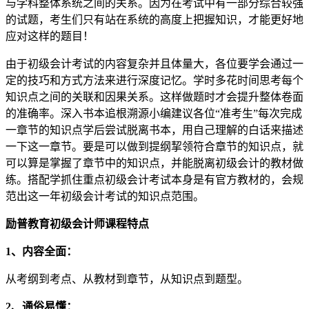
与学科整体系统之间的关系。因为在考试中有一部分综合较强
的试题，考生们只有站在系统的高度上把握知识，才能更好地
应对这样的题目！
由于初级会计考试的内容复杂并且体量大，各位要学会通过一
定的技巧和方式方法来进行深度记忆。学时多花时间思考每个
知识点之间的关联和因果关系。这样做题时才会提升整体卷面
的准确率。深入书本追根溯源小编建议各位“准考生”每次完成
一章节的知识点学后尝试脱离书本，用自己理解的白话来描述
一下这一章节。要是可以做到提纲挈领符合章节的知识点，就
可以算是掌握了章节中的知识点，并能脱离初级会计的教材做
练。搭配学抓住重点初级会计考试本身是有官方教材的，会规
范出这一年初级会计考试的知识点范围。
励普教育初级会计师课程特点
1、内容全面：
从考纲到考点、从教材到章节，从知识点到题型。
2、通俗易懂：