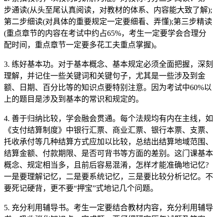
步通读(从头至尾认真阅读，对教材的体系、内容能大致了解);
第二步细读(对具体的重要规定一定要细看、弄懂);第三步精读
(重点章节的内容在考试中约占65%，考生一定要学会合理分
配时间，重点章节一定要多花工夫重点掌握)。
3. 练好基本功。对于基本概念、基本规定必须全面把握，深刻
理解，并记住一些关键词和关键句子，尤其是一些涉及到金
额、日期、百分比等的知识点要特别注意。因为考试中60%以
上的题目是涉及到基本的常识和规定的。
4. 善于归纳比较，学会融会贯通。每个法规均有内在主线，如
《支付结算制度》中银行汇票、商业汇票、银行本票、支票、
托收承付等几种结算方式应加以比较，总结出结算地域范围、
结算金额、付款期限、是否可背书等方面的差别。这门课基本
概念、规定相当多，且前后容易混淆，怎样才能准确地记忆?
一是要理解记忆，二是要系统记忆，三是要比较分析记忆。不
要死记硬背，更不要“押宝”式地记几个问题。
5. 充分利用辅导书。考生一定要结合教材内容，充分利用辅导