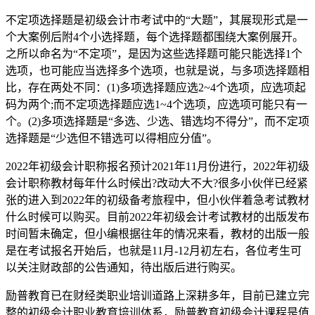
不定项选择题是初级会计市考试中的“大题”，其展现形式是一
个大案例后附4个小选择题，每个选择题都围绕大案例展开。
之所以命名为“不定项”，是因为这些选择题可能只能选择1个
选项，也可能应当选择多个选项，也就是说，与多项选择题相
比，存在两处不同：(1)多项选择题应选2~4个选项，应选项起
码为两个;而不定项选择题应选1~4个选项，应选项可能只有一
个。(2)多项选择题是“多选、少选、错选均不得分”，而不定项
选择题是“少选但不错选可以得相应分值”。
2022年初级会计职称报名预计2021年11月份进行，2022年初级
会计职称教材每年什么时候出?改动大不大?很多小伙伴已经紧
张的进入到2022年的初级备考旅程中，但小伙伴着急考试教材
什么时候可以购买。目前2022年初级会计考试教材的出版发布
时间暂未确定，但小编根据往年的情况来看，教材的出版一般
是在考试报名开始后，也就是11月-12月初左右，各位考生可
以关注财政部的公告通知，待出版后进行购买。
励普教育已在财经类职业培训道路上深耕多年，目前已建立完
整的初级会计职业教育培训体系，励普教育初级会计课程是值